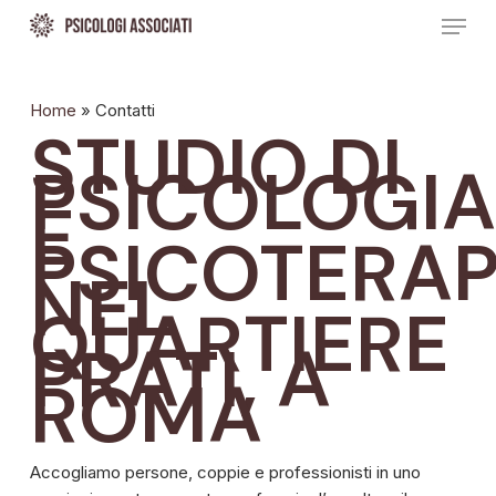
Skip
Menu
to
main
content
Home
»
Contatti
STUDIO DI
PSICOLOGIA
E
PSICOTERAP
NEL
QUARTIERE
PRATI, A
ROMA
Accogliamo persone, coppie e professionisti in uno