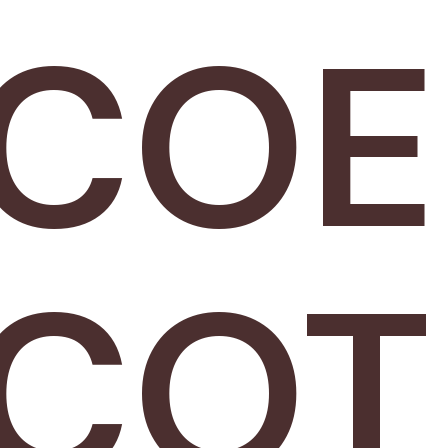
ICOE
ICOT