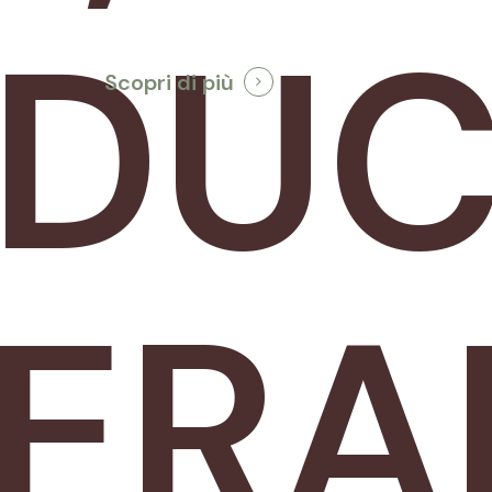
DUC
Scopri di più
ERA