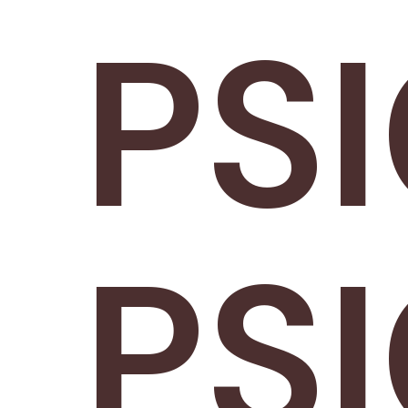
PS
PS