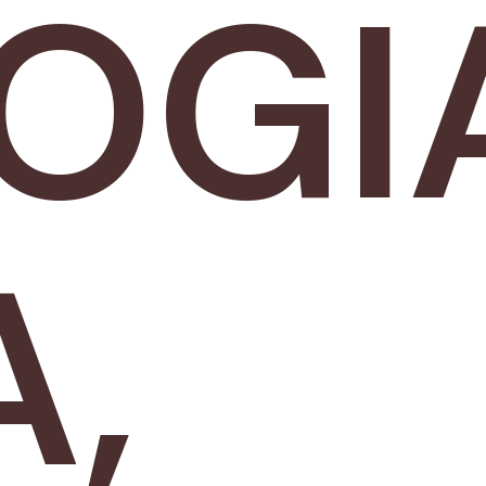
OGI
A,