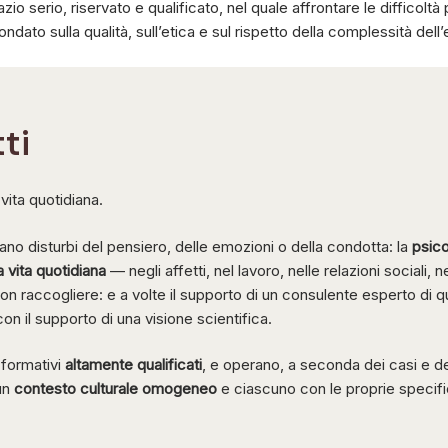
pazio serio, riservato e qualificato, nel quale affrontare le difficolt
ato sulla qualità, sull’etica e sul rispetto della complessità del
tti
vita quotidiana.
ano disturbi del pensiero, delle emozioni o della condotta: la
psico
 vita quotidiana
— negli affetti, nel lavoro, nelle relazioni sociali,
non raccogliere: e a volte il supporto di un consulente esperto di q
on il supporto di una visione scientifica.
formativi
altamente qualificati
, e operano, a seconda dei casi e 
un
contesto culturale omogeneo
e ciascuno con le proprie specif