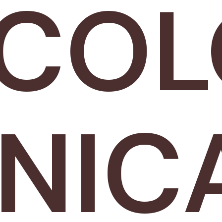
ICOL
NIC