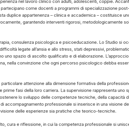
erienza nel lavoro clinico con adulti, adolescenti, coppie. Accanto
 partecipano come docenti a programmi di specializzazione post-un
sta duplice appartenenza – clinica e accademica – costituisce uno de
ocamente, garantendo interventi rigorosi, metodologicamente solidi
terapia, consulenza psicologica e psicoeducazione. Lo Studio si o
ficoltà legate all’ansia e allo stress, stati depressivi, problematic
 uno spazio di ascolto qualificato e di elaborazione. L’approcci
ona, nella convinzione che ogni percorso psicologico debba essere co
ica particolare attenzione alla dimensione formativa della profession
e prime fasi della loro carriera. La supervisione rappresenta uno sp
 sostenere lo sviluppo delle competenze tecniche, della capacità di
e di accompagnamento professionale si inserisce in una visione de
ndivisione delle esperienze sia pratiche che teorico-tecniche.
, cura e riflessione, in cui la competenza professionale si unisc