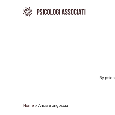
Skip
to
main
content
By
psico
Home
»
Ansia e angoscia