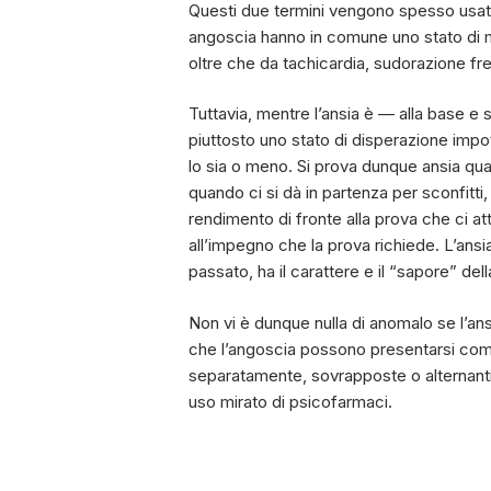
Questi due termini vengono spesso usati co
angoscia hanno in comune uno stato di m
oltre che da tachicardia, sudorazione fre
Tuttavia, mentre l’ansia è — alla base e 
piuttosto uno stato di disperazione imp
lo sia o meno. Si prova dunque ansia qua
quando ci si dà in partenza per sconfitti
rendimento di fronte alla prova che ci a
all’impegno che la prova richiede. L’ansia,
passato, ha il carattere e il “sapore” della
Non vi è dunque nulla di anomalo se l’ansi
che l’angoscia possono presentarsi come si
separatamente, sovrapposte o alternanti,
uso mirato di psicofarmaci.