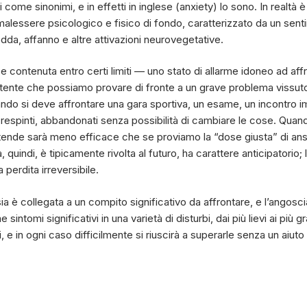
me sinonimi, e in effetti in inglese (anxiety) lo sono. In realtà è u
alessere psicologico e fisico di fondo, caratterizzato da un sent
dda, affanno e altre attivazioni neurovegetative.
se contenuta entro certi limiti — uno stato di allarme idoneo ad af
otente che possiamo provare di fronte a un grave problema vissuto
ndo si deve affrontare una gara sportiva, un esame, un incontro i
, respinti, abbandonati senza possibilità di cambiare le cose. Quand
ttende sarà meno efficace che se proviamo la “dose giusta” di ans
 quindi, è tipicamente rivolta al futuro, ha carattere anticipatorio; 
 perdita irreversibile.
a è collegata a un compito significativo da affrontare, e l’angoscia
ntomi significativi in una varietà di disturbi, dai più lievi ai più
 e in ogni caso difficilmente si riuscirà a superarle senza un aiu